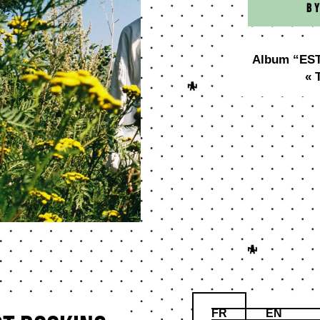
b
Album “EST”
« 
FR
EN