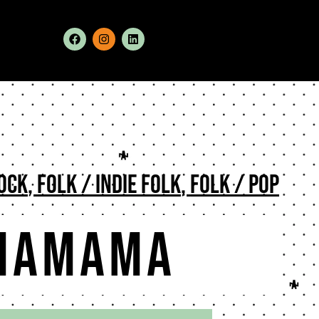
Rock
,
Folk / Indie folk
,
Folk / Pop
MaMaMa