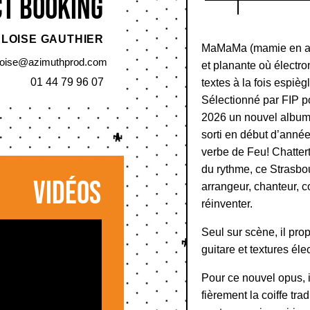
t booking
ELOISE GAUTHIER
MaMaMa (mamie en alsa
loise@azimuthprod.com
et planante où électr
01 44 79 96 07
textes à la fois espiègl
Sélectionné par FIP po
2026 un nouvel album, d
sorti en début d’année
verbe de Feu! Chatter
du rythme, ce Strasbo
Vidéos
arrangeur, chanteur, 
réinventer.
Seul sur scène, il pro
guitare et textures éle
Pour ce nouvel opus, i
fièrement la coiffe tra