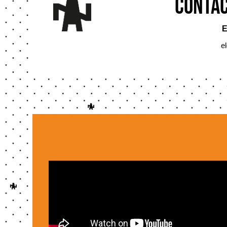
Contac
e