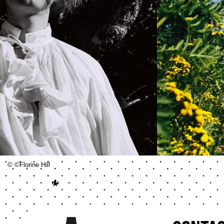
©
©Florine Hill