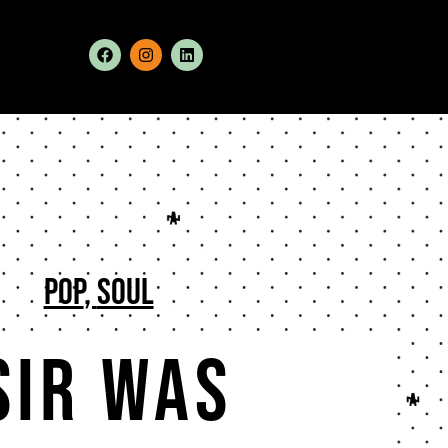
pop
,
Soul
Sir Was