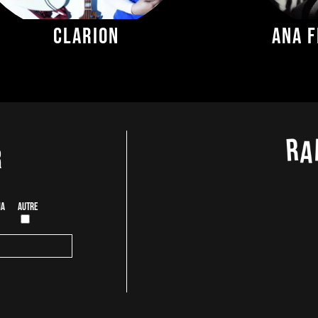
CLARION
Ana F
r
ia
Autre