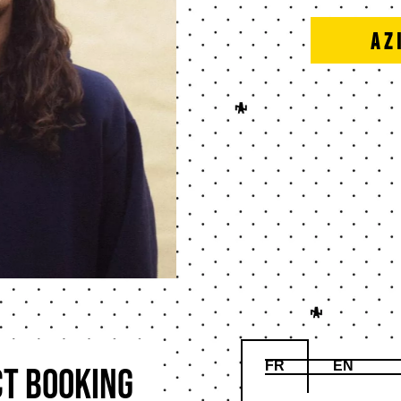
Az
FR
EN
t booking