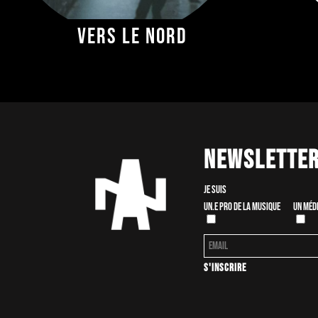
Vers le nord
Newslette
Je suis
Un.e pro de la musique
Un méd