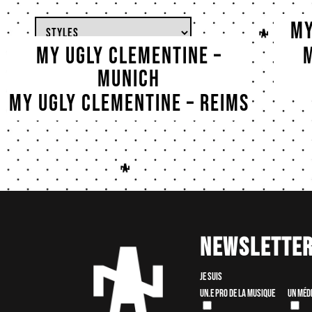
My
My Ugly Clementine POP UP
My Ugly Clementine –
Munich
My Ugly Clementine – Reims
Newslette
Je suis
Un.e pro de la musique
Un méd