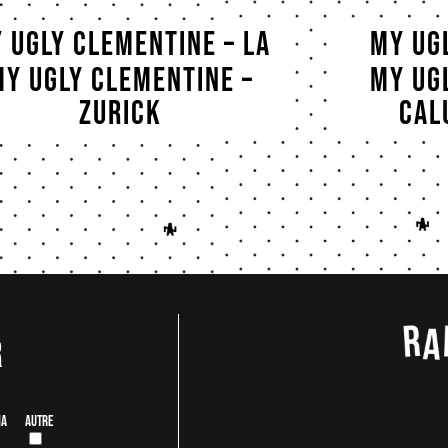
 Ugly Clementine – La
My Ug
Boule Noire
My Ugly Clementine –
My Ug
Zurick
Cal
r
ia
Autre