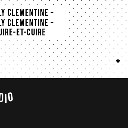
ly Clementine –
Berlin
ly Clementine –
uire-et-cuire