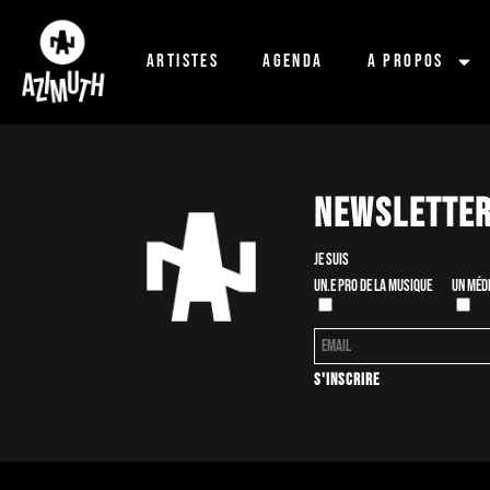
Artistes
Agenda
A propos
Newslette
Je suis
Un.e pro de la musique
Un méd