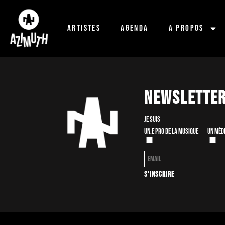
Artistes
Agenda
A propos
Newslette
Je suis
Un.e pro de la musique
Un méd