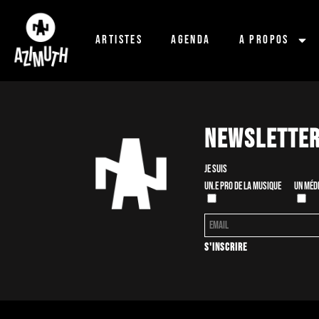
Artistes
Agenda
A propos
Newslette
Je suis
Un.e pro de la musique
Un méd