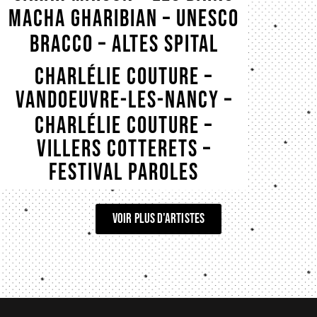
Macha Gharibian – Unesco
BRACCO – Altes Spital
BRACCO – Paris – 09/03
Charlélie Couture –
BRACCO – Les Cuizines
Vandoeuvre-les-nancy –
BRACCO – Chato’do
Salle des Fêtes B.
Charlélie Couture –
Bonvoisin
Villers cotterets –
Festival Paroles
voir plus d'artistes