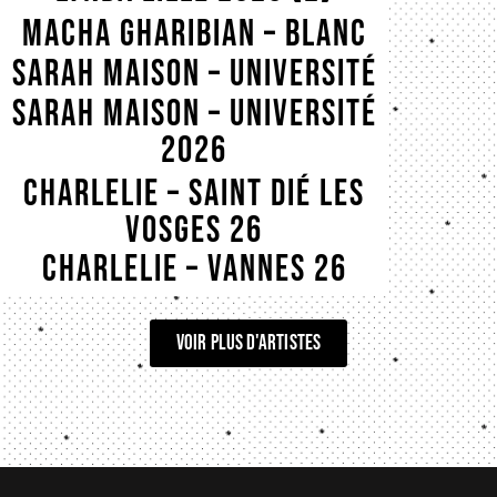
LYNDA SAINT MALO 26
Macha Gharibian – blanc
Menil 2026
Sarah Maison – Université
2026
Sarah Maison – Université
2026
Sarah Maison – EMB 26
CHARLELIE – SAINT DIÉ LES
VOSGES 26
CHARLELIE – VANNES 26
voir plus d'artistes