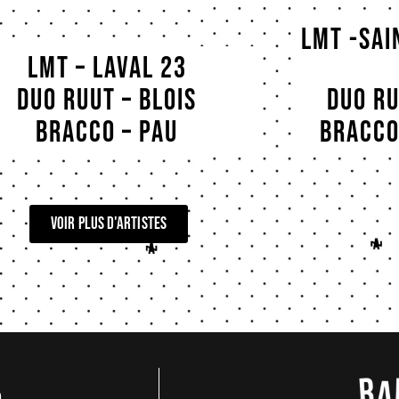
LMT -SAI
LMT – Laval 23
Duo Ruut – Blois
Duo Ru
Bracco – Pau
Bracco 
voir plus d'artistes