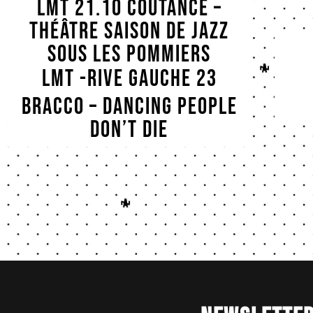
LMT 21.10 COUTANCE –
Théâtre saison de Jazz
sous les Pommiers
LMT -Rive Gauche 23
Duo Ruut – Courbevoie
Bracco – Dancing people
don’t die