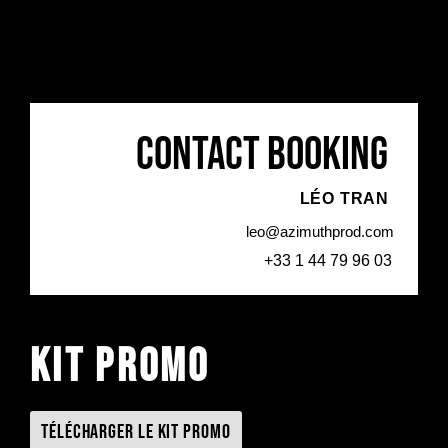
Contact booking
LÉO TRAN
leo@azimuthprod.com
+33 1 44 79 96 03
Kit promo
Télécharger le kit promo