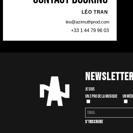
LÉO TRAN
leo@azimuthprod.com
+33 1 44 79 96 03
Newslette
Je suis
Un.e pro de la musique
Un méd