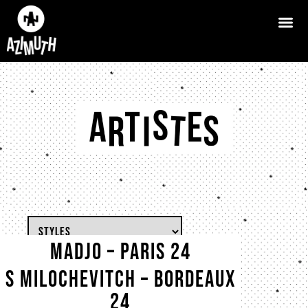
MADJO – PARIS 24
ANTTI PAALANEN – CAEN 24
S MILOCHEVITCH – BORDEAUX
24